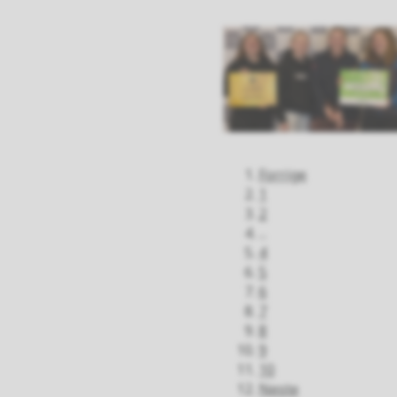
Forrige
1
2
...
4
5
6
7
8
9
10
Neste