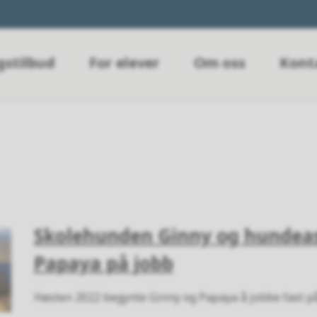
gstilbud
For elever
Om oss
Kont
Skolehunden Ginny og hundea
Papaya på jobb
Høsten 2022 begynte Ginny og Papaya å jobbe fast p