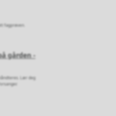
att fagprøven.
å gården -
håndteres. Lær deg
Porsanger.