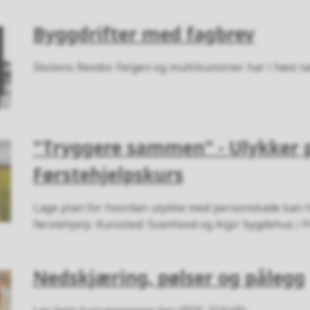
Byggdrifter med fagbrev
Skolens Reodor Felgen og multikunstner har i høst t
"Tryggere sammen" - Ulykker p
Førstehjelpskurs
Lage plan for hvordan ulykke med personskade kan 
førstehjelp. Kurssted: Svanhovd og Aigir bygdehus i 
Nedskjæring, pølser og pålegg