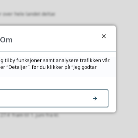
 over hele landet deltar.
Om
r!
g tilby funksjoner samt analysere trafikken vår.
 kan du antagelig få litt
 “Detaljer”. før du klikker på “Jeg godtar
4 fram til 1. juni fra kl.