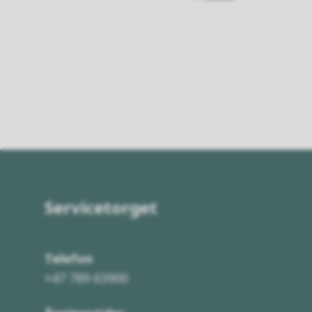
Servicetorget
Telefon
+47 789 63900