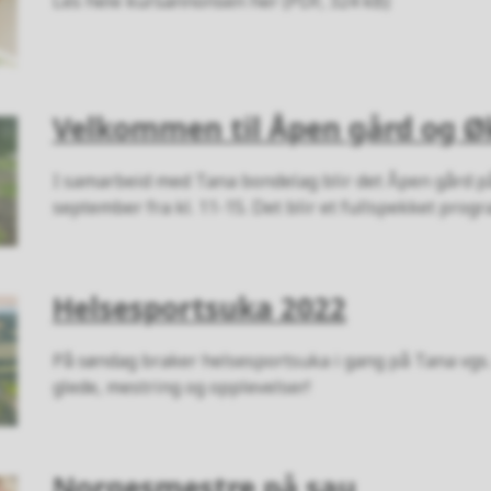
Les hele kursannonsen her (PDF, 324 kB)
Velkommen til Åpen gård og 
I samarbeid med Tana bondelag blir det Åpen gård på
september fra kl. 11-15. Det blir et fullspekket prog
Helsesportsuka 2022
På søndag braker helsesportsuka i gang på Tana vgs. 
glede, mestring og opplevelser!
Norgesmestre på sau