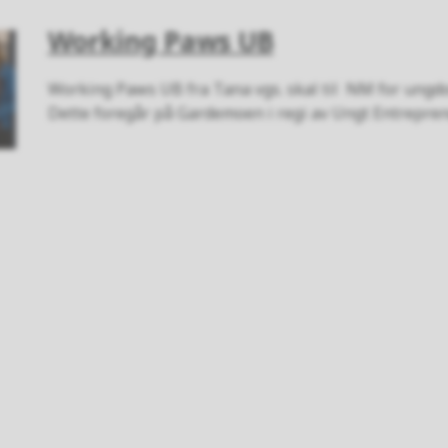
Working Paws UB
Working Paws UB fra Tana vgs. skal til NM for ungdom
Dette foregår på Gardemoen i regi av Ungt Entrep