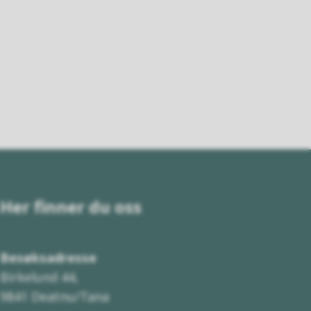
Her finner du oss
Besøksadresse
Birkelund 44,
9841 Deatnu/Tana