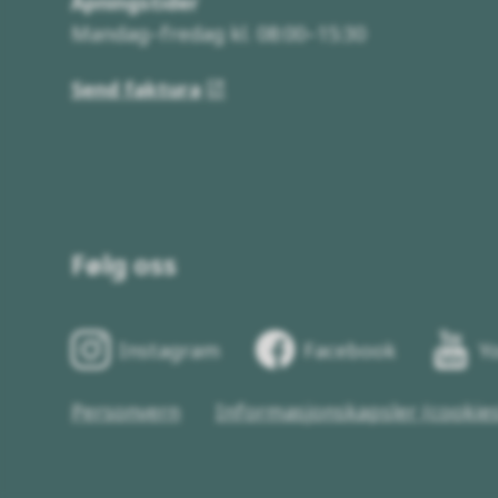
Åpningstider
Mandag–fredag kl. 08:00–15:30
Send faktura
Følg oss
Instagram
Facebook
Y
Personvern
Informasjonskapsler (cookies