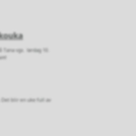
Økouka
 Tana vgs. lørdag 10.
ram!
Det blir en uke full av