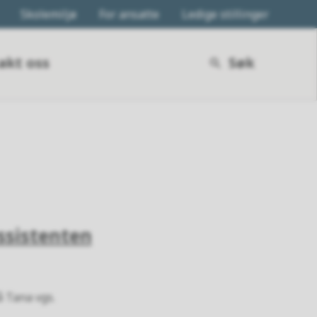
Skolemiljø
For ansatte
Ledige stillinger
akt oss
Søk
ssistenten
å Tana vgs.