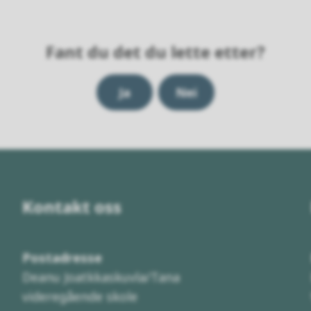
Fant du det du lette etter?
Ja
Nei
Kontakt oss
Postadresse
Deanu Joatkkaskuvla/Tana
videregående skole