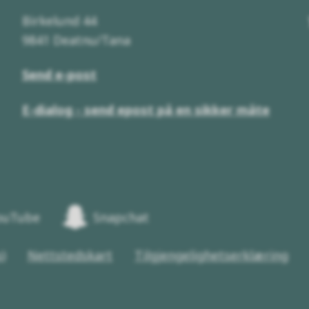
Birkelund 44
9841 Deatnu/Tana
Send e-post
E-dialog - send epost på en sikker måte
ouTube
Snapchat
)
Nettstedskart
Tilgjengelighetserklæring