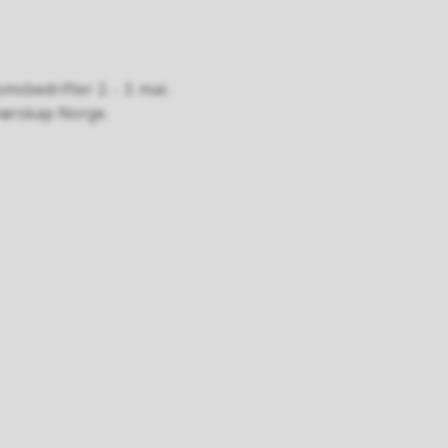
sbedrifter 2. - 3. mai.
renørskap Norge.