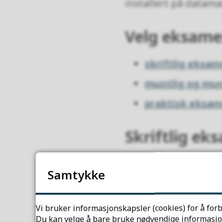
installert på datama
Velg eksam
skriftlig eksa
muntlig og mun
praktisk eksa
Skriftlig ek
For skriftlig eksame
Samtykke
se hvilke hjelpemidle
Utdanningsdirekto
Vi bruker informasjonskapsler (cookies) for å forb
Eksamen i safe
Du kan velge å bare bruke nødvendige informasjons