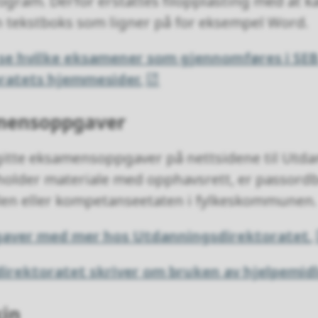
gram. Derfor erstattes filopplasting med at k
n tekstboks som ligner på for eksempel Word.
se hvilke eksamener som gjennomføres i SEB
ratets hjemmesider.
amensoppgaver
 gitte eksamensoppgaver på nettsidene til Utda
lder materiale med opphavsrett, er passordbe
len eller kompetanseetaten i fylkeskommunen.
aver med mer hos Utdanningsdirektoratet.
irektoratet skriver om bruken av hjelpemidl
in