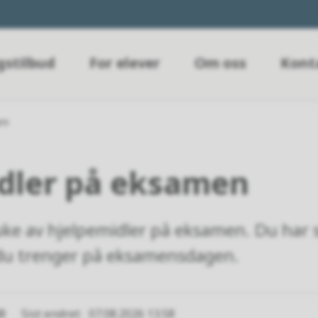
gstilbud
For elever
Om oss
Kont
en
dler på eksamen
ke av hjelpemidler på eksamen. Du har s
du trenger på eksamensdagen.
48
Sist endret
07.08.2026 13.58