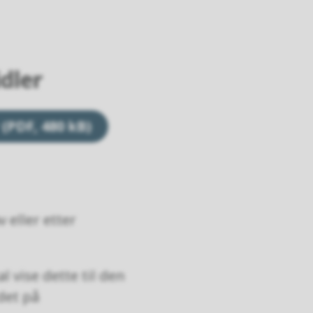
dler
(PDF, 480 kB)
v eller etter
l vise dette til den
det på