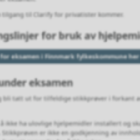
ilgang til Clarify for privatister kommer.
ngslinjer for bruk av hjelpemi
r for eksamen i Finnmark fylkeskommune her
 under eksamen
li tatt ut for tilfeldige stikkprøver i forkant a
å ikke ha ulovlige hjelpemidler installert og ska
. Stikkprøven er ikke en godkjenning av innhol