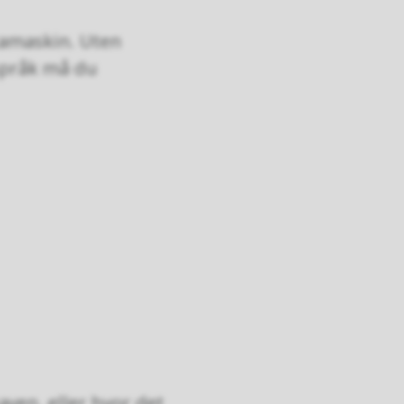
tamaskin. Uten
språk må du
ven, eller hvor det