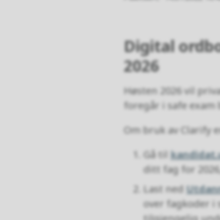
Digital ordbo
2026
Høsten 2026 vil priva
foregår i safe exam 
Om bruk av Clarify er
Gå til
kandidat.
ditt fag for 202
Last ned
Utdann
over fagkoder i 
tilgjengelig un