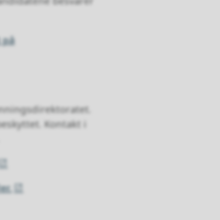
andidatene besvarer
 på
nningsdirektoratet.
skyttet. Kontakt i
er.