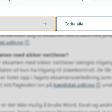
et har tatt i bruk sikker nettleser i utvalgte 
ig intelligens og stadig mer avanserte hjelpem
Godta alle
r ned pc'en og kandidaten har ikke tilgang til
forbereder seg til eksamen ved å laste ned pro
at.udir.no
.
amen med sikker nettleser?
 eksamen med sikker nettleser stenges tilgange
en vil kun ha tilgang til stavekontroll. De får 
er listet opp i fagets eksamensveiledning som
et sitt/fagkoden sin på
kandidat.udir.no
unde
 er det ikke mulig å bruke Word, Excel og andr