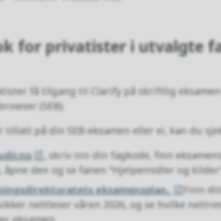
k for privatister i utvalgte 
tister få tilgang til Clarify på skriftlig eksame
browser (SEB).
 tillatt på din SEB-eksamen eller ei, kan du sje
udir.no
, skriv inn din fagkode, finn eksamen
6, åpne den og se fanen “Hjelpemidler og kilder
ingsdirektoratets eksamensplan.
Finn dit
sikker nettleser våren 2026, og se hvilke nettr
der eksamen.