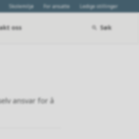
Skolemiljø
For ansatte
Ledige stillinger
akt oss
Søk
elv ansvar for å