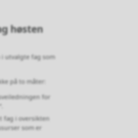
fag høsten
n i utvalgte fag som
kke på to måter:
sveiledningen for
”.
t fag i oversikten
essurser som er