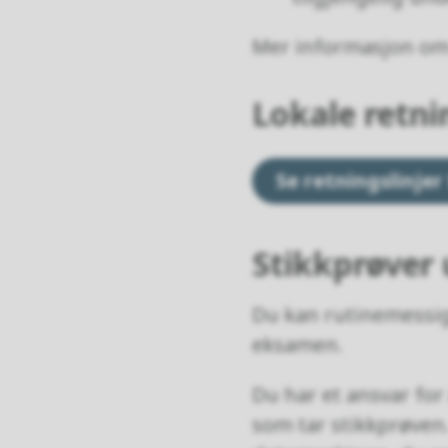
Mer informasjon om t
Lokale retni
Se retningslinje
Stikkprøver
Du kan rutinemessig b
eksamen.
Du har et ansvar for 
som tar stikkprøven