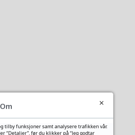
sdirektoratet for å
Om
g tilby funksjoner samt analysere trafikken vår.
 “Detaljer”. før du klikker på “Jeg godtar