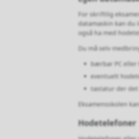
For skriftlig eksame
datamaskin kan du i
også ha med hodetel
Du må selv medbrin
bærbar PC eller
eventuelt hodet
tastatur der det
Eksamensskolen kan i
Hodetelefoner
Hodetelefoner eller 