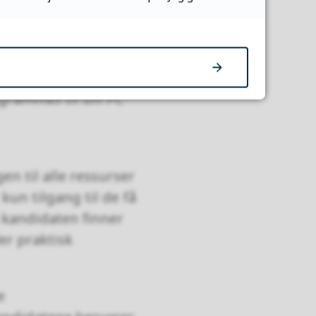
fag. Bakgrunnen er
idler. Safe Exam
 noe som er lagret på
grammet til sin PC
n til alle ressurser
kun tilgang til de få
 kandidaten finner
r praktisk
e