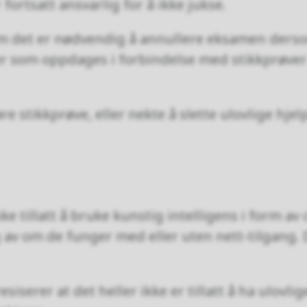
fortsatt ansvarlig for å ikke jukse.
m det er nødvendig å annullere eksamen dersom 
er som oppdages i forbindelse med stikkprøve
e stikkprøve, eller nekte å slette ulovlige hjel
ke tillatt å bruke kunstig intelligens i form av
av om de funger med eller uten nett-tilgang. D
serer at det heller ikke er tillatt å ha ulovli