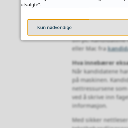
utvalgte”.
Utdanningsdirektorat
utviklingen av kunst
Kun nødvendige
Browser (SEB) stenge
sin pc. Kandidatene 
eller Mac fra
kandid
Hva innebærer eks
Når kandidatene har
på maskinen. Kandidat
nettressursene som 
ved å skrive inn fag
informasjon.
Med sikker nettleser