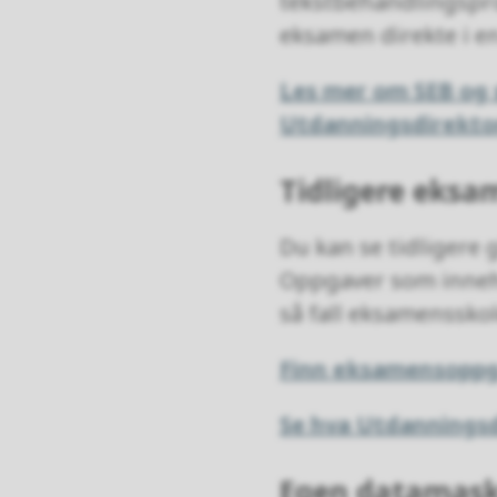
tekstbehandlingspro
eksamen direkte i e
Les mer om SEB og 
Utdanningsdirekto
Tidligere eks
Du kan se tidligere
Oppgaver som inneho
så fall eksamenssko
Finn eksamensoppg
Se hva Utdanningsd
Egen datamask