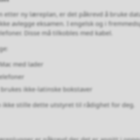
n etter ny læreplan, er det påkrevd å bruke da
kke avlegge eksamen. I engelsk og i fremmed
efoner. Disse må tilkobles med kabel.
ge:
 Mac med lader
elefoner
 brukes ikke-latinske bokstaver
kke stille dette utstyret til rådighet for deg.
øreplugger er påkrevd der det er angitt i oppga