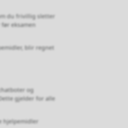
du frivillig sletter
r før eksamen
pemidler, blir regnet
 chatboter og
ette gjelder for alle
ge hjelpemidler