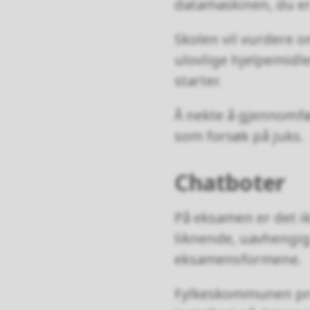
datamaskinen, du er 
Skolen vil vurdere o
ulovlige hjelpemidl
starter.
Å nekte å gjennomfør
som forsøk på juks.
Chatboter
På eksamen er det ik
liknende, uavhengig 
eksamensformene.
Fylkeskommunen presi