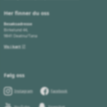
Her finner du oss
Besøksadresse
Birkelund 44,
9841 Deatnu/Tana
Vis i kart
Følg oss
Instagram
Facebook