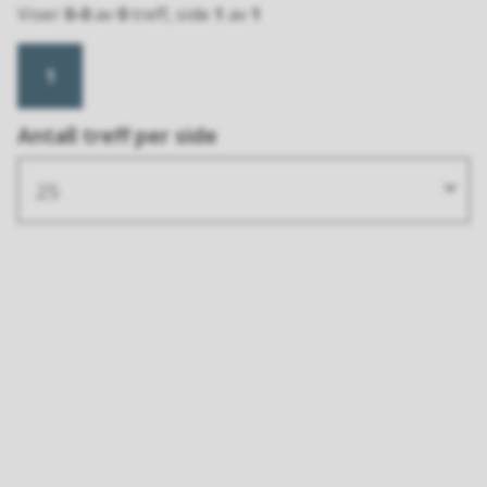
Viser
0-0
av
0
treff, side
1
av
1
1
Antall treff per side
25