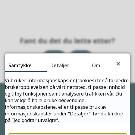
Fant du det du lette etter?
Ja
Nei
Samtykke
Detaljer
Om
Vi bruker informasjonskapsler (cookies) for å forbedre
brukeropplevelsen på vårt nettsted, tilpasse innhold
og tilby funksjoner samt analysere trafikken vår. Du
kan velge å bare bruke nødvendige
Servicetorget
informasjonskapslene, eller tilpasse bruk av
informasjonskapsler under “Detaljer”. før du klikker
på “Jeg godtar utvalgte”.
Telefon
+47 789 63900