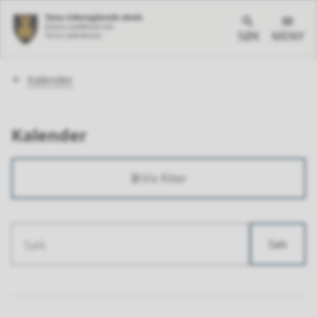
SØK
MENY
Du
Kalender
er
her:
Kalender
Vis filter
Søk
Søketekst
Resultat