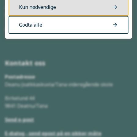
Kun nødvendige
Åpningstider
Mandag–fredag kl. 08:00–15:30
Godta alle
Send faktura
Kontakt oss
Postadresse
Deanu Joatkkaskuvla/Tana videregående skole
Birkelund 44
9841 Deatnu/Tana
Send e-post
E-dialog - send epost på en sikker måte